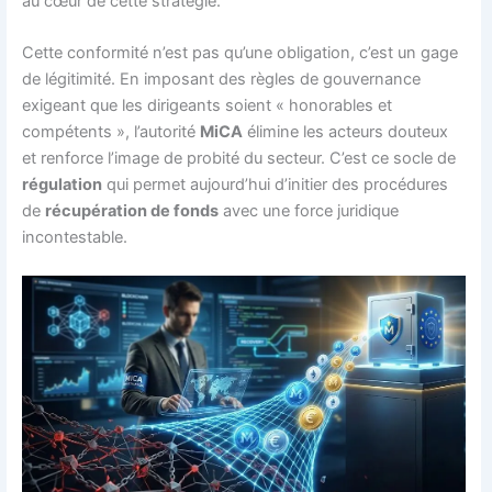
au cœur de cette stratégie.
Cette conformité n’est pas qu’une obligation, c’est un gage
de légitimité. En imposant des règles de gouvernance
exigeant que les dirigeants soient « honorables et
compétents », l’autorité
MiCA
élimine les acteurs douteux
et renforce l’image de probité du secteur. C’est ce socle de
régulation
qui permet aujourd’hui d’initier des procédures
de
récupération de fonds
avec une force juridique
incontestable.