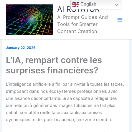
Skip
English
AI ROTATOR
to
AI Prompt Guides And
content
Tools for Smarter
Content Creation
January 22, 2026
L’IA, rempart contre les
surprises financières?
L’intelligence artificielle a fini par s’inviter à toutes les tables,
s’imposant dans nos écosystèmes professionnels avec
une aisance déconcertante. Si sa capacité à rédiger des
sonnets ou à générer des images futuristes ne fait plus
débat, son utilité réelle face aux tableaux croisés
dynamiques reste, pour beaucoup, une zone d’ombre.