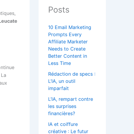
Posts
tiques,
 Leucate
10 Email Marketing
Prompts Every
Affiliate Marketer
Needs to Create
Better Content in
Less Time
ontinue
Rédaction de specs :
 La
L’IA, un outil
eaux
imparfait
L’IA, rempart contre
les surprises
financières?
IA et coiffure
créative : Le futur