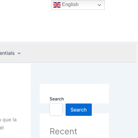
English
entials
Search
Search
à que la
el
Recent