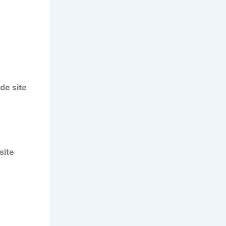
de site
site