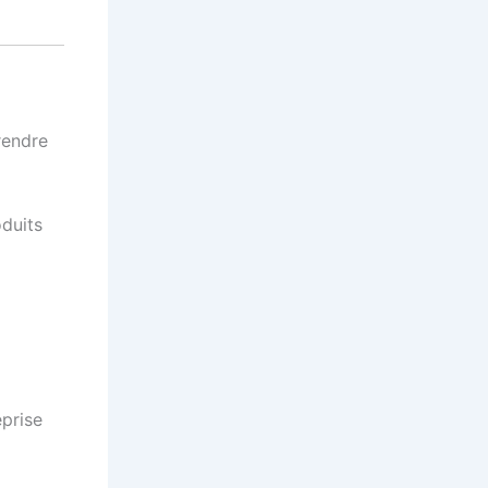
rendre
oduits
eprise