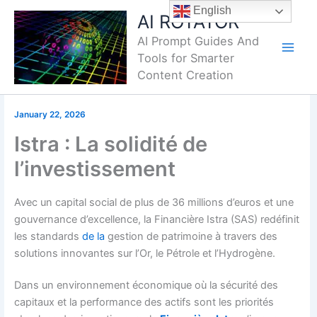
Skip
English
AI ROTATOR
to
AI Prompt Guides And
content
Tools for Smarter
Content Creation
January 22, 2026
Istra : La solidité de
l’investissement
Avec un capital social de plus de 36 millions d’euros et une
gouvernance d’excellence, la Financière Istra (SAS) redéfinit
les standards
de la
gestion de patrimoine à travers des
solutions innovantes sur l’Or, le Pétrole et l’Hydrogène.
Dans un environnement économique où la sécurité des
capitaux et la performance des actifs sont les priorités