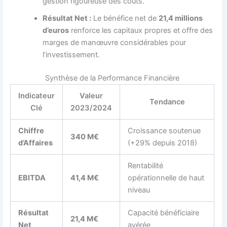
gestion rigoureuse des coûts.
Résultat Net :
Le bénéfice net de
21,4 millions
d’euros
renforce les capitaux propres et offre des
marges de manœuvre considérables pour
l’investissement.
Synthèse de la Performance Financière
Indicateur
Valeur
Tendance
Clé
2023/2024
Chiffre
Croissance soutenue
340 M€
d’Affaires
(+29% depuis 2018)
Rentabilité
EBITDA
41,4 M€
opérationnelle de haut
niveau
Résultat
Capacité bénéficiaire
21,4 M€
Net
avérée