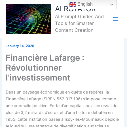
Skip
English
AI ROTATOR
to
AI Prompt Guides And
content
Tools for Smarter
Content Creation
January 14, 2026
Financière Lafarge :
Révolutionner
l’investissement
Dans un paysage économique en quête de repères, la
Financière Lafarge (SIREN 552 017 196) s’impose comme
une anomalie positive. Forte d’un capital social colossal de
plus de 3,2 milliards d’euros et d’une histoire débutée en
1955, cette institution basée à Issy-les-Moulineaux déploie
aujourd’hui une stratégie de diversification audacieuse,