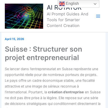
Skip
English
AI ROTATOR
to
AI Prompt Guides And
content
Tools for Smarter
Content Creation
April 15, 2026
Suisse : Structurer son
projet entrepreneurial
Se lancer dans l’entrepreneuriat en Suisse représente une
opportunité réelle pour de nombreux porteurs de projets.
Le pays offre un cadre économique stable, une fiscalité
attractive et une image de sérieux reconnue à
l’international. Pourtant, la
création d’entreprise
en Suisse
ne doit pas être prise à la légère. Elle repose sur une série
de décisions stratégiques qui conditionnent directement la